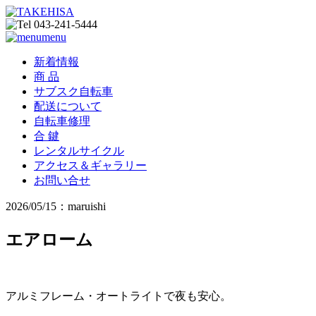
menu
新着情報
商 品
サブスク自転車
配送について
自転車修理
合 鍵
レンタルサイクル
アクセス＆ギャラリー
お問い合せ
2026/05/15：maruishi
エアローム
アルミフレーム・オートライトで夜も安心。