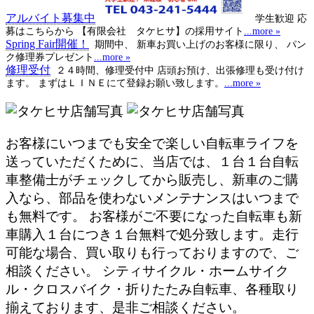
アルバイト募集中
学生歓迎 応
募はこちらから 【有限会社 タケヒサ】の採用サイト
...more »
Spring Fair開催！
期間中、 新車お買い上げのお客様に限り、 パン
ク修理券プレゼント
...more »
修理受付
２４時間、修理受付中 店頭お預け、出張修理も受け付け
ます。 まずはＬＩＮＥにて登録お願い致します。
...more »
お客様にいつまでも安全で楽しい自転車ライフを
送っていただくために、当店では、１台１台自転
車整備士がチェックしてから販売し、新車のご購
入なら、部品を使わないメンテナンスはいつまで
も無料です。 お客様がご不要になった自転車も新
車購入１台につき１台無料で処分致します。走行
可能な場合、買い取りも行っておりますので、ご
相談ください。 シティサイクル・ホームサイク
ル・クロスバイク・折りたたみ自転車、各種取り
揃えております、是非ご相談ください。