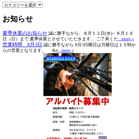
メ
ー
お知らせ
カ
ー
名・
夏季休業のお知らせ
誠に勝手ながら、８月１２日(水)~ ８月１６
カ
日（日）まで 夏季休業とさせていただきます。 ご了承くだ
...more »
テ
営業時間 8月3日
誠に勝手ながら 8月3日曜日は月曜日は１５時か
ゴ
らの営業となります。 &n
...more »
リ
ー
で
選
択