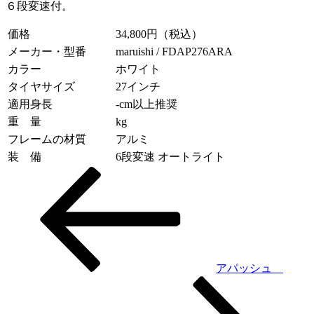
６段変速付。
価格
34,800円（税込）
メーカー・型番
maruishi / FDAP276ARA
カラー
ホワイト
タイヤサイズ
27インチ
適用身長
-cm以上推奨
重 量
kg
フレームの材質
アルミ
装 備
6段変速 オートライト
投
稿
ナ
ビ
ゲ
アパッシュ
ー
シ