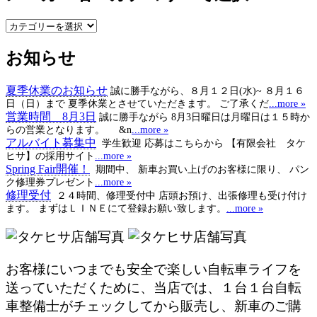
メ
ー
お知らせ
カ
ー
名・
夏季休業のお知らせ
誠に勝手ながら、８月１２日(水)~ ８月１６
カ
日（日）まで 夏季休業とさせていただきます。 ご了承くだ
...more »
テ
営業時間 8月3日
誠に勝手ながら 8月3日曜日は月曜日は１５時か
ゴ
らの営業となります。 &n
...more »
アルバイト募集中
学生歓迎 応募はこちらから 【有限会社 タケ
リ
ヒサ】の採用サイト
...more »
ー
Spring Fair開催！
期間中、 新車お買い上げのお客様に限り、 パン
で
ク修理券プレゼント
...more »
選
修理受付
２４時間、修理受付中 店頭お預け、出張修理も受け付け
択
ます。 まずはＬＩＮＥにて登録お願い致します。
...more »
お客様にいつまでも安全で楽しい自転車ライフを
送っていただくために、当店では、１台１台自転
車整備士がチェックしてから販売し、新車のご購