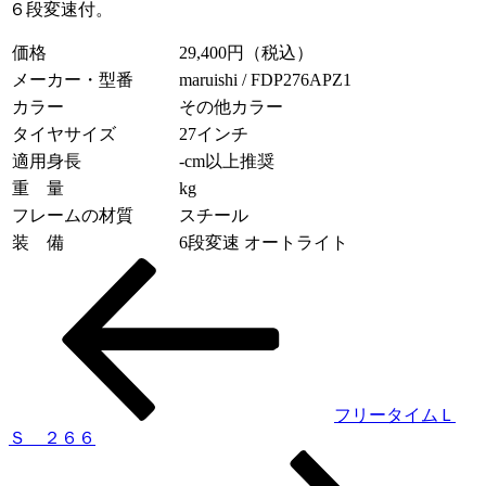
６段変速付。
価格
29,400円（税込）
メーカー・型番
maruishi / FDP276APZ1
カラー
その他カラー
タイヤサイズ
27インチ
適用身長
-cm以上推奨
重 量
kg
フレームの材質
スチール
装 備
6段変速 オートライト
投
稿
ナ
ビ
ゲ
フリータイムＬ
Ｓ ２６６
ー
シ