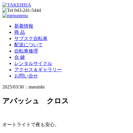
menu
新着情報
商 品
サブスク自転車
配送について
自転車修理
合 鍵
レンタルサイクル
アクセス＆ギャラリー
お問い合せ
2025/03/30：maruishi
アパッシュ クロス
オートライトで夜も安心。