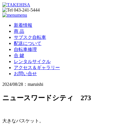
menu
新着情報
商 品
サブスク自転車
配送について
自転車修理
合 鍵
レンタルサイクル
アクセス＆ギャラリー
お問い合せ
2024/08/28：maruishi
ニュースワードシティ 273
大きなバスケット。