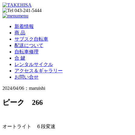
menu
新着情報
商 品
サブスク自転車
配送について
自転車修理
合 鍵
レンタルサイクル
アクセス＆ギャラリー
お問い合せ
2024/04/06：maruishi
ピーク 266
オートライト ６段変速