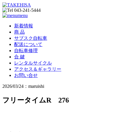
menu
新着情報
商 品
サブスク自転車
配送について
自転車修理
合 鍵
レンタルサイクル
アクセス＆ギャラリー
お問い合せ
2026/03/24：maruishi
フリータイムR 276