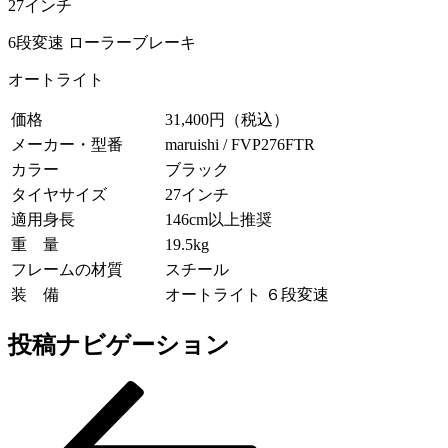
27インチ
6段変速 ローラーブレーキ
オートライト
価格
31,400円（税込）
メーカー・型番
maruishi / FVP276FTR
カラー
ブラック
タイヤサイズ
27インチ
適用身長
146cm以上推奨
重 量
19.5kg
フレームの材質
スチール
装 備
オートライト ６段変速
投稿ナビゲーション