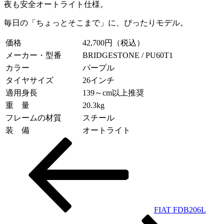
夜も安全オートライト仕様。
毎日の「ちょっとそこまで」に、ぴったりモデル。
価格
42,700円（税込）
メーカー・型番
BRIDGESTONE / PU60T1
カラー
パープル
タイヤサイズ
26インチ
適用身長
139～cm以上推奨
重 量
20.3kg
フレームの材質
スチール
装 備
オートライト
投
稿
ナ
ビ
ゲ
FIAT FDB206L