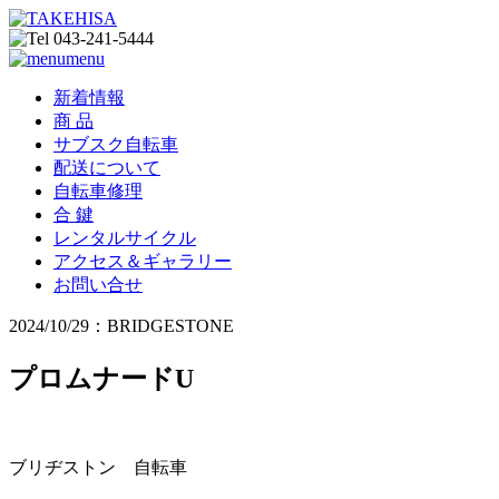
menu
新着情報
商 品
サブスク自転車
配送について
自転車修理
合 鍵
レンタルサイクル
アクセス＆ギャラリー
お問い合せ
2024/10/29：BRIDGESTONE
プロムナードU
ブリヂストン 自転車