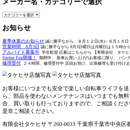
メーカー名・カテゴリーで選択
メ
ー
お知らせ
カ
ー
名・
夏季休業のお知らせ
誠に勝手ながら、８月１２日(水)~ ８月１６
カ
営業時間 8月3日
誠に勝手ながら 8月3日曜日は月曜日は１５時か
テ
アルバイト募集中
学生歓迎 応募はこちらから 【有限会社 タケ
ゴ
Spring Fair開催！
期間中、 新車お買い上げのお客様に限り、 パン
修理受付
リ
２４時間、修理受付中 店頭お預け、出張修理も受け付けま
ー
で
選
択
お客様にいつまでも安全で楽しい自転車ライフを送
ら、部品を使わないメンテナンスはいつまでも無料
合、買い取りも行っておりますので、ご相談くださ
是非ご相談ください。
有限会社タケヒサ 〒260-0033 千葉県千葉市中央区春日2-25