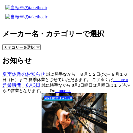
メーカー名・カテゴリーで選択
メ
ー
お知らせ
カ
ー
名・
夏季休業のお知らせ
誠に勝手ながら、８月１２日(水)~ ８月１６
カ
日（日）まで 夏季休業とさせていただきます。 ご了承くだ
...more »
テ
営業時間 8月3日
誠に勝手ながら 8月3日曜日は月曜日は１５時か
ゴ
らの営業となります。 &n
...more »
リ
ー
で
選
択