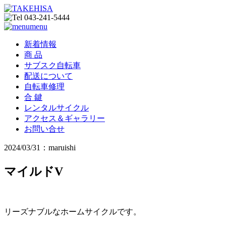
menu
新着情報
商 品
サブスク自転車
配送について
自転車修理
合 鍵
レンタルサイクル
アクセス＆ギャラリー
お問い合せ
2024/03/31：maruishi
マイルドV
リーズナブルなホームサイクルです。