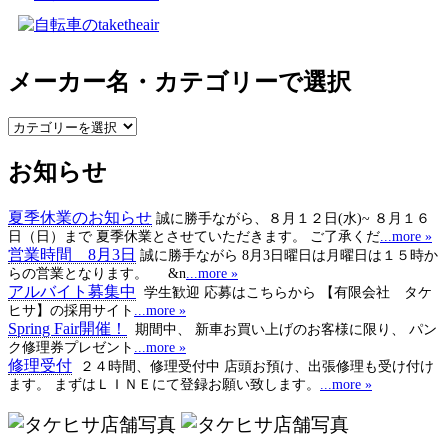
メーカー名・カテゴリーで選択
メ
ー
お知らせ
カ
ー
名・
夏季休業のお知らせ
誠に勝手ながら、８月１２日(水)~ ８月１６
カ
日（日）まで 夏季休業とさせていただきます。 ご了承くだ
...more »
テ
営業時間 8月3日
誠に勝手ながら 8月3日曜日は月曜日は１５時か
ゴ
らの営業となります。 &n
...more »
アルバイト募集中
学生歓迎 応募はこちらから 【有限会社 タケ
リ
ヒサ】の採用サイト
...more »
ー
Spring Fair開催！
期間中、 新車お買い上げのお客様に限り、 パン
で
ク修理券プレゼント
...more »
選
修理受付
２４時間、修理受付中 店頭お預け、出張修理も受け付け
択
ます。 まずはＬＩＮＥにて登録お願い致します。
...more »