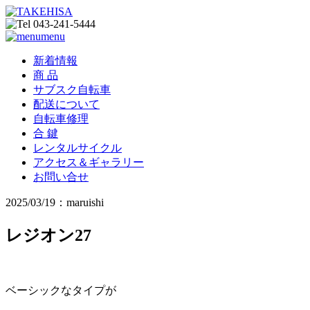
menu
新着情報
商 品
サブスク自転車
配送について
自転車修理
合 鍵
レンタルサイクル
アクセス＆ギャラリー
お問い合せ
2025/03/19：maruishi
レジオン27
ベーシックなタイプが