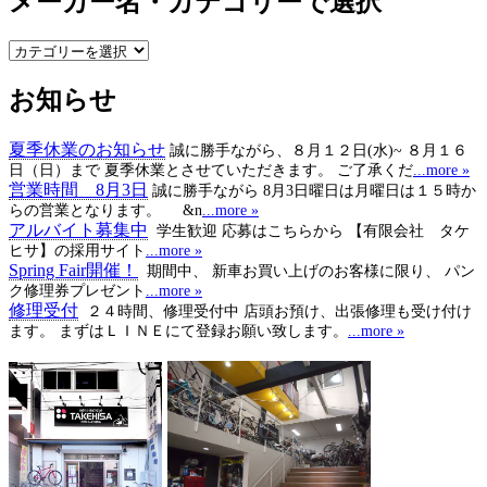
メーカー名・カテゴリーで選択
メ
ー
お知らせ
カ
ー
名・
夏季休業のお知らせ
誠に勝手ながら、８月１２日(水)~ ８月１６
カ
日（日）まで 夏季休業とさせていただきます。 ご了承くだ
...more »
テ
営業時間 8月3日
誠に勝手ながら 8月3日曜日は月曜日は１５時か
ゴ
らの営業となります。 &n
...more »
アルバイト募集中
学生歓迎 応募はこちらから 【有限会社 タケ
リ
ヒサ】の採用サイト
...more »
ー
Spring Fair開催！
期間中、 新車お買い上げのお客様に限り、 パン
で
ク修理券プレゼント
...more »
選
修理受付
２４時間、修理受付中 店頭お預け、出張修理も受け付け
択
ます。 まずはＬＩＮＥにて登録お願い致します。
...more »