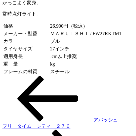
かっこよく変身。
常時点灯ライト。
価格
26,900円（税込）
メーカー・型番
ＭＡＲＵＩＳＨＩ / FW27RKTM1
カラー
ブルー
タイヤサイズ
27インチ
適用身長
-cm以上推奨
重 量
kg
フレームの材質
スチール
投
稿
ナ
ビ
ゲ
アパッシュ
フリータイム シティ ２７６
ー