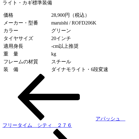
ライト・カギ標準装備
価格
28,900円（税込）
メーカー・型番
maruishi / ROFD206K
カラー
グリーン
タイヤサイズ
20インチ
適用身長
-cm以上推奨
重 量
kg
フレームの材質
スチール
装 備
ダイナモライト・6段変速
投
稿
ナ
ビ
ゲ
アパッシュ
フリータイム シティ ２７６
ー
シ