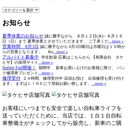
メ
ー
お知らせ
カ
ー
名・
夏季休業のお知らせ
誠に勝手ながら、８月１２日(水)~ ８月１６
カ
日（日）まで 夏季休業とさせていただきます。 ご了承くだ
...more »
テ
営業時間 8月3日
誠に勝手ながら 8月3日曜日は月曜日は１５時か
ゴ
らの営業となります。 &n
...more »
アルバイト募集中
学生歓迎 応募はこちらから 【有限会社 タケ
リ
ヒサ】の採用サイト
...more »
ー
Spring Fair開催！
期間中、 新車お買い上げのお客様に限り、 パン
で
ク修理券プレゼント
...more »
選
修理受付
２４時間、修理受付中 店頭お預け、出張修理も受け付け
択
ます。 まずはＬＩＮＥにて登録お願い致します。
...more »
お客様にいつまでも安全で楽しい自転車ライフを
送っていただくために、当店では、１台１台自転
車整備士がチェックしてから販売し、新車のご購