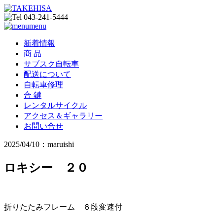
menu
新着情報
商 品
サブスク自転車
配送について
自転車修理
合 鍵
レンタルサイクル
アクセス＆ギャラリー
お問い合せ
2025/04/10：maruishi
ロキシー ２０
折りたたみフレーム ６段変速付