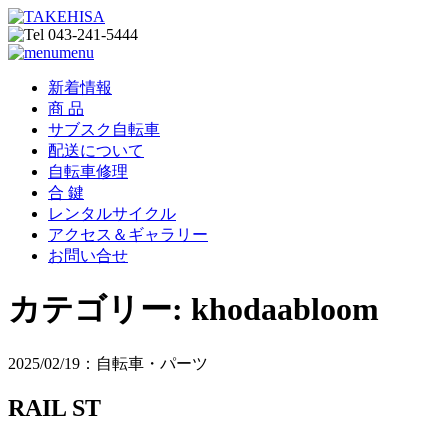
menu
新着情報
商 品
サブスク自転車
配送について
自転車修理
合 鍵
レンタルサイクル
アクセス＆ギャラリー
お問い合せ
カテゴリー:
khodaabloom
2025/02/19：自転車・パーツ
RAIL ST