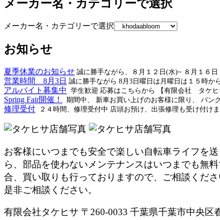
メーカー名・カテゴリーで選択
メーカー名・カテゴリーで選択
お知らせ
夏季休業のお知らせ
誠に勝手ながら、８月１２日(水)~ ８月１６
営業時間 8月3日
誠に勝手ながら 8月3日曜日は月曜日は１５時か
アルバイト募集中
学生歓迎 応募はこちらから 【有限会社 タケ
Spring Fair開催！
期間中、 新車お買い上げのお客様に限り、 パン
修理受付
２４時間、修理受付中 店頭お預け、出張修理も受け付けま
お客様にいつまでも安全で楽しい自転車ライフを送
ら、部品を使わないメンテナンスはいつまでも無料
合、買い取りも行っておりますので、ご相談くださ
是非ご相談ください。
有限会社タケヒサ 〒260-0033 千葉県千葉市中央区春日2-25