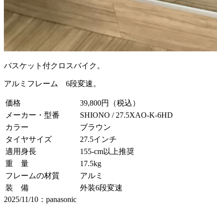
バスケット付クロスバイク。
アルミフレーム 6段変速。
価格
39,800円（税込）
メーカー・型番
SHIONO / 27.5XAO-K-6HD
カラー
ブラウン
タイヤサイズ
27.5インチ
適用身長
155-cm以上推奨
重 量
17.5kg
フレームの材質
アルミ
装 備
外装6段変速
2025/11/10：panasonic