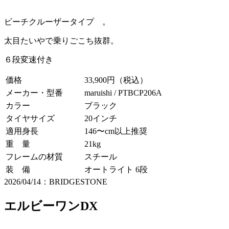
ビーチクルーザータイプ 。
太目たいやで乗りごこち抜群。
６段変速付き
価格
33,900円（税込）
メーカー・型番
maruishi / PTBCP206A
カラー
ブラック
タイヤサイズ
20インチ
適用身長
146〜cm以上推奨
重 量
21kg
フレームの材質
スチール
装 備
オートライト 6段
2026/04/14：BRIDGESTONE
エルビーワンDX