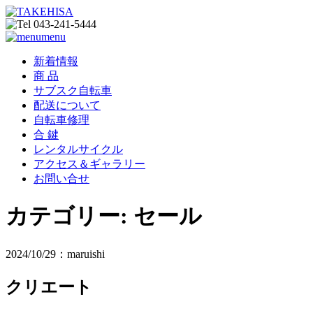
menu
新着情報
商 品
サブスク自転車
配送について
自転車修理
合 鍵
レンタルサイクル
アクセス＆ギャラリー
お問い合せ
カテゴリー:
セール
2024/10/29：maruishi
クリエート