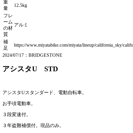
重
12.5kg
量
フレ
ーム
アルミ
の材
質
補
https://www.miyatabike.com/miyata/lineup/california_sky/calif
足
2024/07/17：BRIDGESTONE
アシスタU STD
アシスタUスタンダード、電動自転車。
お手頃電動車。
３段変速付。
３年盗難補償付。現品のみ。