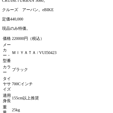
CRUISE i URBAN 5080。
クルーズ アーバン。eBIKE
定価440,000
現品のみ特価。
価格
220000円（税込）
メー
カ
ＭＩＹＡＴＡ / VUI50423
ー・
型番
カラ
ブラック
ー
タイ
ヤサ
700Cインチ
イズ
適用
155cm以上推奨
身長
重
25kg
量