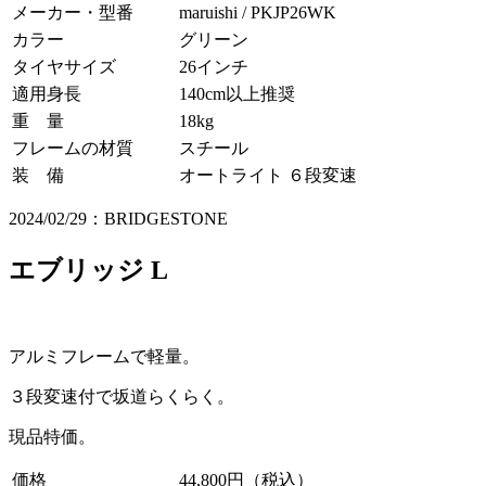
メーカー・型番
maruishi / PKJP26WK
カラー
グリーン
タイヤサイズ
26インチ
適用身長
140cm以上推奨
重 量
18kg
フレームの材質
スチール
装 備
オートライト ６段変速
2024/02/29：BRIDGESTONE
エブリッジ L
アルミフレームで軽量。
３段変速付で坂道らくらく。
現品特価。
価格
44,800円（税込）