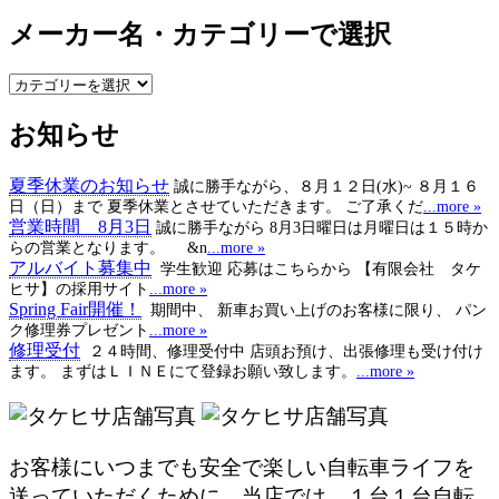
メーカー名・カテゴリーで選択
メ
ー
お知らせ
カ
ー
名・
夏季休業のお知らせ
誠に勝手ながら、８月１２日(水)~ ８月１６
カ
日（日）まで 夏季休業とさせていただきます。 ご了承くだ
...more »
テ
営業時間 8月3日
誠に勝手ながら 8月3日曜日は月曜日は１５時か
ゴ
らの営業となります。 &n
...more »
アルバイト募集中
学生歓迎 応募はこちらから 【有限会社 タケ
リ
ヒサ】の採用サイト
...more »
ー
Spring Fair開催！
期間中、 新車お買い上げのお客様に限り、 パン
で
ク修理券プレゼント
...more »
選
修理受付
２４時間、修理受付中 店頭お預け、出張修理も受け付け
択
ます。 まずはＬＩＮＥにて登録お願い致します。
...more »
お客様にいつまでも安全で楽しい自転車ライフを
送っていただくために、当店では、１台１台自転