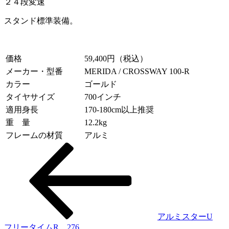
２４段変速
スタンド標準装備。
価格
59,400円（税込）
メーカー・型番
MERIDA / CROSSWAY 100-R
カラー
ゴールド
タイヤサイズ
700インチ
適用身長
170-180cm以上推奨
重 量
12.2kg
フレームの材質
アルミ
投
稿
ナ
ビ
ゲ
アルミスターU
フリータイムR 276