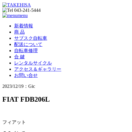
menu
新着情報
商 品
サブスク自転車
配送について
自転車修理
合 鍵
レンタルサイクル
アクセス＆ギャラリー
お問い合せ
2023/12/19：Gic
FIAT FDB206L
フィアット