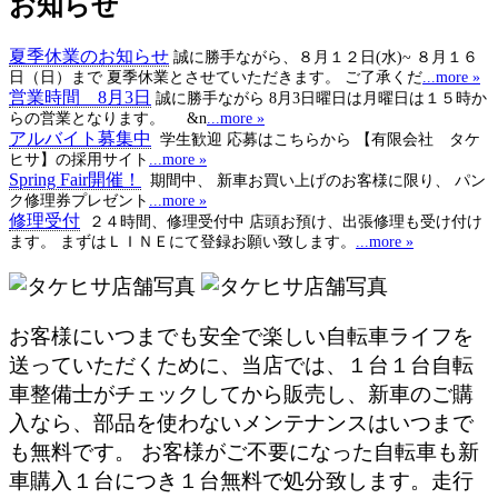
お知らせ
夏季休業のお知らせ
誠に勝手ながら、８月１２日(水)~ ８月１６
日（日）まで 夏季休業とさせていただきます。 ご了承くだ
...more »
営業時間 8月3日
誠に勝手ながら 8月3日曜日は月曜日は１５時か
らの営業となります。 &n
...more »
アルバイト募集中
学生歓迎 応募はこちらから 【有限会社 タケ
ヒサ】の採用サイト
...more »
Spring Fair開催！
期間中、 新車お買い上げのお客様に限り、 パン
ク修理券プレゼント
...more »
修理受付
２４時間、修理受付中 店頭お預け、出張修理も受け付け
ます。 まずはＬＩＮＥにて登録お願い致します。
...more »
お客様にいつまでも安全で楽しい自転車ライフを
送っていただくために、当店では、１台１台自転
車整備士がチェックしてから販売し、新車のご購
入なら、部品を使わないメンテナンスはいつまで
も無料です。 お客様がご不要になった自転車も新
車購入１台につき１台無料で処分致します。走行