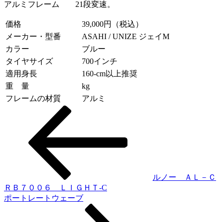
アルミフレーム 21段変速。
価格
39,000円（税込）
メーカー・型番
ASAHI / UNIZE ジェイM
カラー
ブルー
タイヤサイズ
700インチ
適用身長
160-cm以上推奨
重 量
kg
フレームの材質
アルミ
投
稿
ナ
ビ
ゲ
ルノー ＡＬ－Ｃ
ＲＢ７００６ ＬＩＧＨＴ-C
ー
ポートレートウェーブ
シ