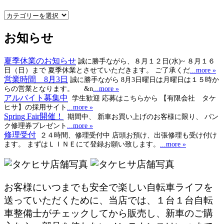
メ
ー
お知らせ
カ
ー
名・
夏季休業のお知らせ
誠に勝手ながら、８月１２日(水)~ ８月１６
カ
日（日）まで 夏季休業とさせていただきます。 ご了承くだ
...more »
テ
営業時間 8月3日
誠に勝手ながら 8月3日曜日は月曜日は１５時か
ゴ
らの営業となります。 &n
...more »
アルバイト募集中
学生歓迎 応募はこちらから 【有限会社 タケ
リ
ヒサ】の採用サイト
...more »
ー
Spring Fair開催！
期間中、 新車お買い上げのお客様に限り、 パン
で
ク修理券プレゼント
...more »
選
修理受付
２４時間、修理受付中 店頭お預け、出張修理も受け付け
択
ます。 まずはＬＩＮＥにて登録お願い致します。
...more »
お客様にいつまでも安全で楽しい自転車ライフを
送っていただくために、当店では、１台１台自転
車整備士がチェックしてから販売し、新車のご購